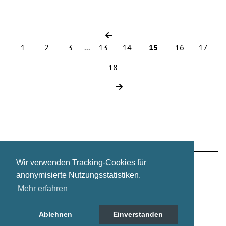
1
2
3
...
13
14
15
16
17
18
Wir verwenden Tracking-Cookies für
Zur regulären Website wechseln
Über mich
anonymisierte Nutzungsstatistiken.
Mehr erfahren
Impressum
Datenschutz
Ablehnen
Einverstanden