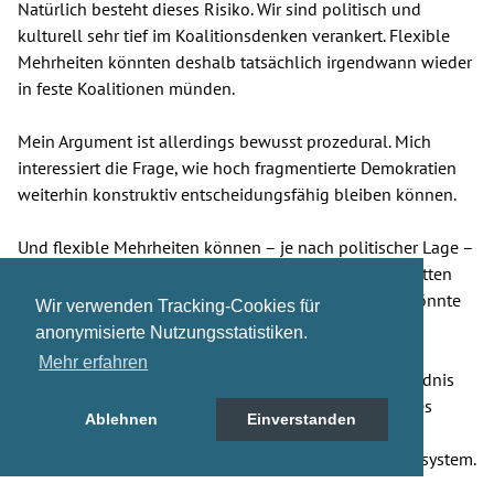
Natürlich besteht dieses Risiko. Wir sind politisch und
kulturell sehr tief im Koalitionsdenken verankert. Flexible
Mehrheiten könnten deshalb tatsächlich irgendwann wieder
in feste Koalitionen münden.
Mein Argument ist allerdings bewusst prozedural. Mich
interessiert die Frage, wie hoch fragmentierte Demokratien
weiterhin konstruktiv entscheidungsfähig bleiben können.
Und flexible Mehrheiten können – je nach politischer Lage –
unterschiedlichen politischen Lagern nutzen. 2005 hätten
vermutlich linke Mehrheiten davon profitiert. Heute könnte
Wir verwenden Tracking-Cookies für
das eher konservativen oder rechten Lagern nutzen.
anonymisierte Nutzungsstatistiken.
Mehr erfahren
Gerade deshalb bräuchte es ein gemeinsames Verständnis
darüber, dass flexible Mehrheitsbildung kein taktisches
Ablehnen
Einverstanden
Instrument einzelner Lager ist, sondern eine mögliche
institutionelle Antwort auf ein fragmentiertes Parteiensystem.