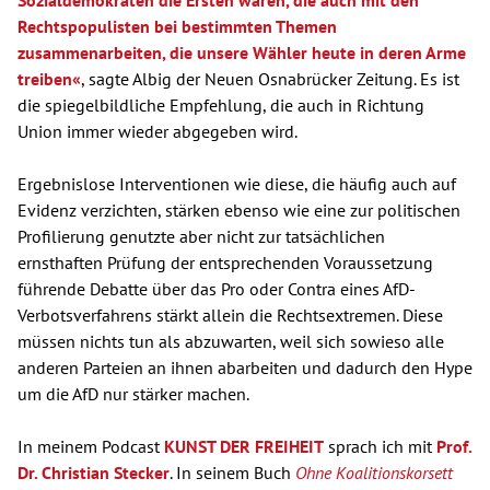
Sozialdemokraten die Ersten wären, die auch mit den
Rechtspopulisten bei bestimmten Themen
zusammenarbeiten, die unsere Wähler heute in deren Arme
treiben«
, sagte Albig der Neuen Osnabrücker Zeitung. Es ist
die spiegelbildliche Empfehlung, die auch in Richtung
Union immer wieder abgegeben wird.
Ergebnislose Interventionen wie diese, die häufig auch auf
Evidenz verzichten, stärken ebenso wie eine zur politischen
Profilierung genutzte aber nicht zur tatsächlichen
ernsthaften Prüfung der entsprechenden Voraussetzung
führende Debatte über das Pro oder Contra eines AfD-
Verbotsverfahrens stärkt allein die Rechtsextremen. Diese
müssen nichts tun als abzuwarten, weil sich sowieso alle
anderen Parteien an ihnen abarbeiten und dadurch den Hype
um die AfD nur stärker machen.
In meinem Podcast
KUNST DER FREIHEIT
sprach ich mit
Prof.
Dr. Christian Stecker
. In seinem Buch
Ohne Koalitionskorsett