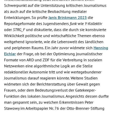
Schwerpunkt auf die Unterstützung kritischen Journalismus
als auch auf die kritische Beobachtung medialer
Entwicklungen. So prüfte
Janis Brinkmann 2023
die
Reportageformate des Jugendsenders
funk
wie
Y-Kollektiv
oder
STRG_F
und diskutierte, dass die durch sie konstruierte
Wirklichkeit politische und wirtschaftliche Themen ebenso
weitgehend ignorierte, wie die Lebenswelt des ländlichen
und peripheren Raums. Ein Jahr zuvor widmete sich
Henning
Eichler
der Frage, ob bei der Optimierung journalistischer
Formate von ARD und ZDF für die Verbreitung in sozialen
Netzwerken eine algorithmische Logik an die Stelle
redaktioneller Autonomie tritt und wie wertegebundener
Journalismus darauf reagieren könnte. Weitere Studien
widmeten sich der Berichterstattung über Gewalt gegen
Frauen, oder dem Bedeutungsverlust der Gatekeeper-
Funktion des lokalen Journalismus. Angesichts dessen durfte
man gespannt sein, zu welchen Erkenntnissen Peter
Stawowy im Arbeitspapier Nr. 76 der Otto-Brenner-Stiftung