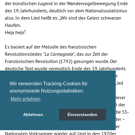
der bündischen Jugend in der Wandervogelbewegung Ende
des 19. Jahrhunderts, deutlich vor dem Nationalsozialismus
also. In dem Lied heißt es: „Wir sind des Geiers schwarzer
Haufen.
Heja hejo“.
Es basiert auf der Melodie des französischen
Revolutionsliedes
"La Carmagnole"
, das zur Zeit der
Französischen Revolution (1792) gesungen wurde. Der
deutsche Text wurde vermutlich Ende des 19. Jahrhunderts
im Kontext der frühen Arbeiterbewegung gedichtet. Die
genaue Autorenschaft des Textes ist unklar, doch das Lied
Wir verwenden Tracking-Cookies für
verbreitete sich schnell in der revolutionären und
anonymisierte Nutzungsstatistiken.
sozialistischen Szene. Die Nazis haben verschiedene dieser
Mehr erfahren
sozialistischen Lieder, aus, wie sie es nannten „Frühzeit der
Bewegung“ vereinnahmt. Dieses Lied singt dann also die SS-
Ablehnen
Einverstanden
Division „Florian Geier“ und später taucht es dann wieder –
ich finde das wirklich verrückt – auch im Liederbuch der
Nationalen Volksarmee wieder auf. Und in den 1970er