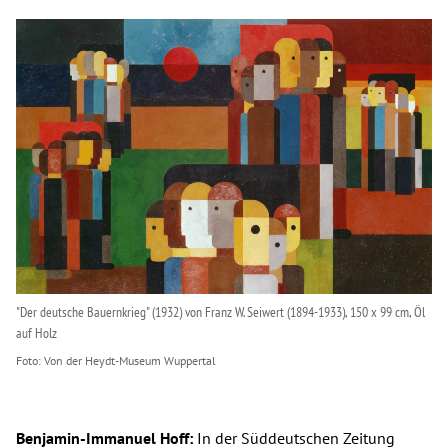
"Der deutsche Bauernkrieg" (1932) von Franz W. Seiwert (1894-1933), 150 x 99 cm, Öl
auf Holz
Von der Heydt-Museum Wuppertal
Benjamin-Immanuel Hoff:
In der Süddeutschen Zeitung