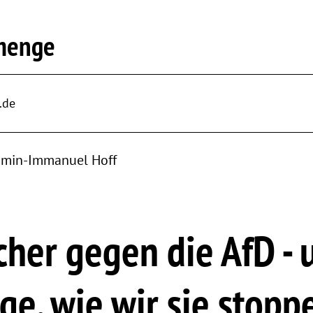
menge
.de
amin-Immanuel Hoff
cher gegen die AfD - 
ge, wie wir sie stopp