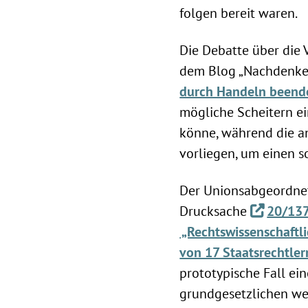
folgen bereit waren.
Die Debatte über die V
dem Blog „Nachdenke
durch Handeln beend
mögliche Scheitern ei
könne, während die a
vorliegen, um einen s
Der Unionsabgeordnete
Drucksache
20/13
„Rechtswissenschaftl
von 17 Staatsrechtle
prototypische Fall ei
grundgesetzlichen weh