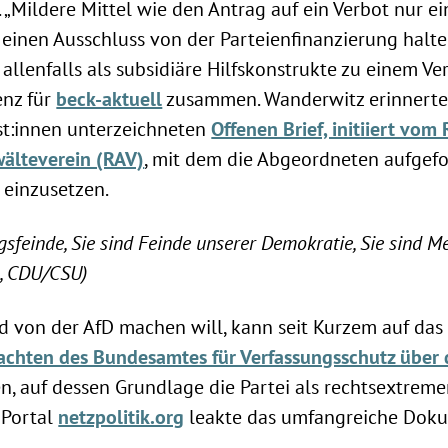
 „Mildere Mittel wie den Antrag auf ein Verbot nur e
einen Ausschluss von der Parteienfinanzierung halte
allenfalls als subsidiäre Hilfskonstrukte zu einem Ve
enz für
beck-aktuell
zusammen. Wanderwitz erinnerte 
st:innen unterzeichneten
Offenen Brief, initiiert vo
älteverein (RAV)
, mit dem die Abgeordneten aufgefo
 einzusetzen.
gsfeinde, Sie sind Feinde unserer Demokratie, Sie sind 
, CDU/CSU)
ild von der AfD machen will, kann seit Kurzem auf das
achten des Bundesamtes für Verfassungsschutz über 
n, auf dessen Grundlage die Partei als rechtsextreme
 Portal
netzpolitik.org
leakte das umfangreiche Doku