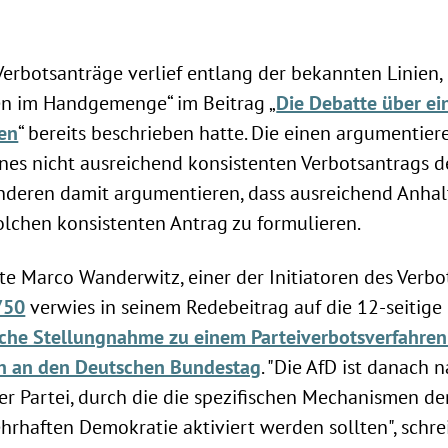
erbotsanträge verlief entlang der bekannten Linien, d
n im Handgemenge“ im Beitrag „
Die Debatte über ei
en
“ bereits beschrieben hatte. Die einen argumentier
nes nicht ausreichend konsistenten Verbotsantrags d
nderen damit argumentieren, dass ausreichend Anha
olchen konsistenten Antrag zu formulieren.
 Marco Wanderwitz, einer der Initiatoren des Verbot
750
verwies in seinem Redebeitrag auf die 12-seitige
iche Stellungnahme zu einem Parteiverbotsverfahren
rn an den Deutschen Bundestag
. "Die AfD ist danach
ner Partei, durch die die spezifischen Mechanismen de
rhaften Demokratie aktiviert werden sollten", schre