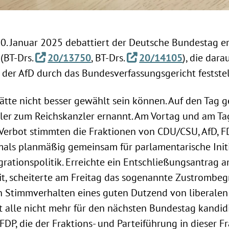
0. Januar 2025 debattiert der Deutsche Bundestag er
(BT-Drs.
20/13750
, BT-Drs.
20/14105
), die dara
 der AfD durch das Bundesverfassungsgericht feststel
ätte nicht besser gewählt sein können. Auf den Tag 
tler zum Reichskanzler ernannt. Am Vortag und am Ta
-Verbot stimmten die Fraktionen von CDU/CSU, AfD, F
als planmäßig gemeinsam für parlamentarische Initi
grationspolitik. Erreichte ein Entschließungsantrag
eit, scheiterte am Freitag das sogenannte Zustrombe
 Stimmverhalten eines guten Dutzend von liberale
t alle nicht mehr für den nächsten Bundestag kandid
DP, die der Fraktions- und Parteiführung in dieser Fr