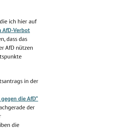
ie ich hier auf
n AfD-Verbot
en, dass das
er AfD nützen
ltspunkte
santrags in der
 gegen die AfD“
 nachgerade der
r
iben die