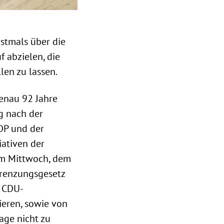
stmals über die
uf abzielen, die
len zu lassen.
genau 92 Jahre
g nach der
DP und der
ativen der
 am Mittwoch, dem
grenzungsgesetz
n CDU-
ieren, sowie von
age nicht zu