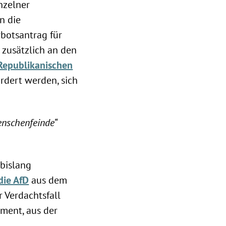
inzelner
n die
rbotsantrag für
zusätzlich an den
m Republikanischen
rdert werden, sich
Menschenfeinde“
 bislang
die AfD
aus dem
r Verdachtsfall
ment, aus der