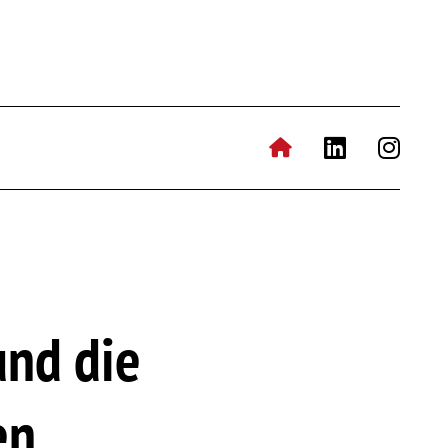
und die
en