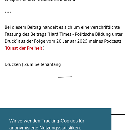
* * *
Bei diesem Beitrag handelt es sich um eine verschriftlichte
Fassung des Beitrags "Hard Times - Politische Bildung unter
Druck" aus der Folge vom 20. Januar 2025 meines Podcasts
"
Kunst der Freiheit
".
Drucken
|
Zum Seitenanfang
Wir verwenden Tracking-Cookies für
Zur regulären Website wechseln
Über mich
anonymisierte Nutzungsstatistiken.