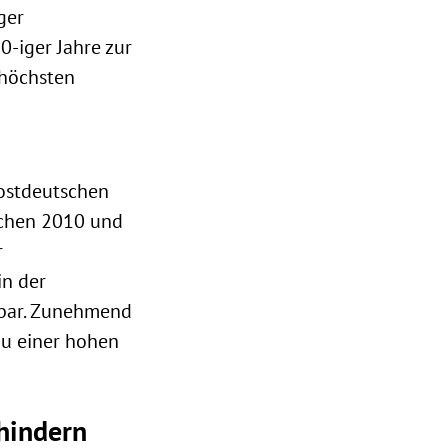
ger
0-iger Jahre zur
thöchsten
 ostdeutschen
schen 2010 und
r
in der
nbar. Zunehmend
zu einer hohen
ehindern