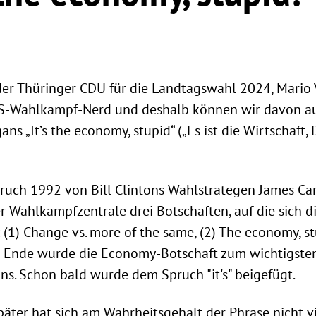
er Thüringer CDU für die Landtagswahl 2024, Mario Vo
S-Wahlkampf-Nerd und deshalb können wir davon au
ns „It’s the economy, stupid“ („Es ist die Wirtschaft
uch 1992 von Bill Clintons Wahlstrategen James Carv
er Wahlkampfzentrale drei Botschaften, auf die sich d
 (1) Change vs. more of the same, (2) The economy, s
Am Ende wurde die Economy-Botschaft zum wichtigste
s. Schon bald wurde dem Spruch "it's" beigefügt.
päter hat sich am Wahrheitsgehalt der Phrase nicht v