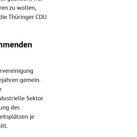
ren zu wollen,
die Thüringer CDU
ommenden
ervereinigung
ejahren gemein.
e
dustrielle Sektor
fung des
eitsplätzen je
tt.