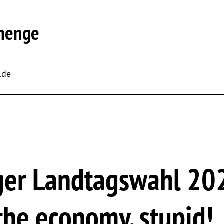
menge
.de
er Landtagswahl 2024
the economy, stupid!