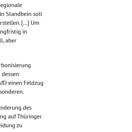
regionale
in Standbein soll
stellen. […] Um
gfristig in
l, aber
rbonisierung
d dessen
 AfD einen Feldzug
sonderen.
Änderung des
ung auf Thüringer
eidung zu