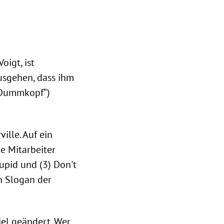
igt, ist
sgehen, dass ihm
, Dummkopf“)
ille. Auf ein
ie Mitarbeiter
tupid und (3) Don't
n Slogan der
iel geändert. Wer