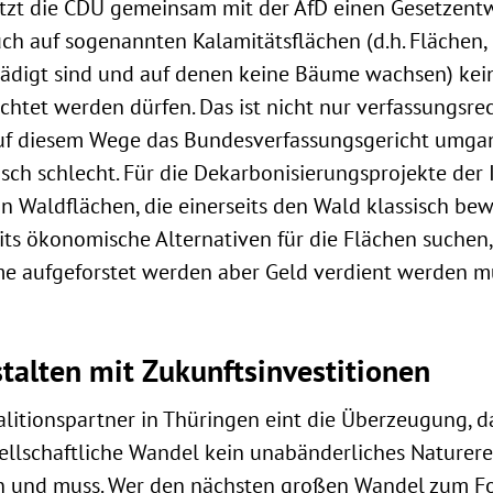
ützt die CDU gemeinsam mit der AfD einen Gesetzentw
auch auf sogenannten Kalamitätsflächen (d.h. Flächen,
hädigt sind und auf denen keine Bäume wachsen) kei
chtet werden dürfen. Das ist nicht nur verfassungsrec
auf diesem Wege das Bundesverfassungsgericht umga
tisch schlecht. Für die Dekarbonisierungsprojekte der 
on Waldflächen, die einerseits den Wald klassisch bew
ts ökonomische Alternativen für die Flächen suchen
me aufgeforstet werden aber Geld verdient werden m
talten mit Zukunftsinvestitionen
alitionspartner in Thüringen eint die Überzeugung, d
lschaftliche Wandel kein unabänderliches Naturerei
n und muss. Wer den nächsten großen Wandel zum Fo