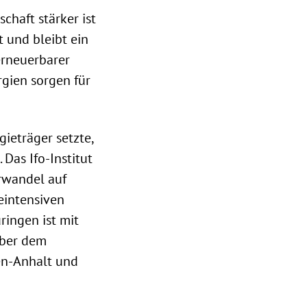
chaft stärker ist
t und bleibt ein
erneuerbarer
rgien sorgen für
gieträger setzte,
Das Ifo-Institut
urwandel auf
eintensiven
ringen ist mit
über dem
en-Anhalt und