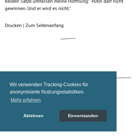
beiden Sätze umfassen meine Hoffnung: "Putin darf nicht
gewinnen. Und er wird es nicht."
Drucken
|
Zum Seitenanfang
Wir verwenden Tracking-Cookies für
Zur regulären Website wechseln
Über mich
anonymisierte Nutzungsstatistiken.
Mehr erfahren
Impressum
Datenschutz
Ablehnen
Einverstanden