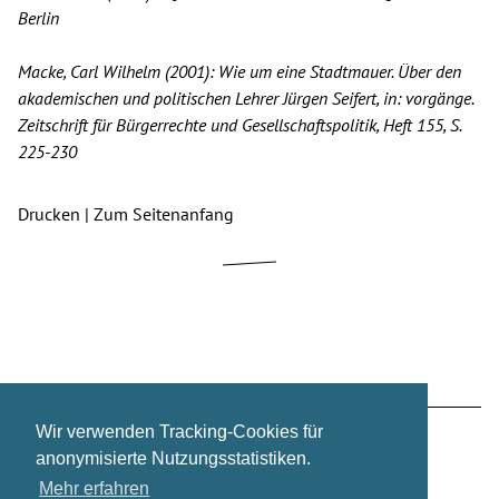
Berlin
Macke, Carl Wilhelm (2001): Wie um eine Stadtmauer. Über den
akademischen und politischen Lehrer Jürgen Seifert, in: vorgänge.
Zeitschrift für Bürgerrechte und Gesellschaftspolitik, Heft 155, S.
225-230
Drucken
|
Zum Seitenanfang
Wir verwenden Tracking-Cookies für
Zur regulären Website wechseln
Über mich
anonymisierte Nutzungsstatistiken.
Mehr erfahren